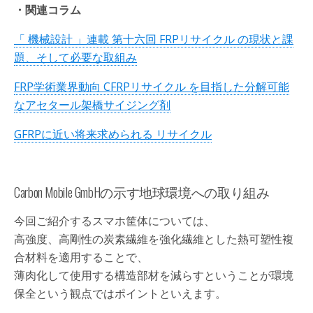
・関連コラム
「 機械設計 」連載 第十六回 FRPリサイクル の現状と課
題、そして必要な取組み
FRP学術業界動向 CFRPリサイクル を目指した分解可能
なアセタール架橋サイジング剤
GFRPに近い将来求められる リサイクル
Carbon Mobile GmbHの示す地球環境への取り組み
今回ご紹介するスマホ筐体については、
高強度、高剛性の炭素繊維を強化繊維とした熱可塑性複
合材料を適用することで、
薄肉化して使用する構造部材を減らすということが環境
保全という観点ではポイントといえます。