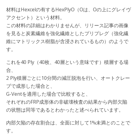
材料はHexcelの有するHexPlyO（Oは、Oの上にグレイヴ
アクセント）という材料。
この材料の詳細はわかりませんが、リリース記事の画像
を見ると炭素繊維を強化繊維としたプリプレグ（強化繊
維にマトリックス樹脂が含浸されているもの）のようで
す。
これを40 Ply（40枚、40層という意味です）積層する場
合、
2 Ply積層ごとに10分間の減圧脱泡を行い、オートクレー
ブで成形した場合と、
G-Ventを適用した場合で比較すると、
それぞれのFRP成形体の非破壊検査の結果から内部欠陥
の状態は同等であるとわかったと述べられています。
内部欠陥の存在割合は、全面に対して1%未満とのことで
す。