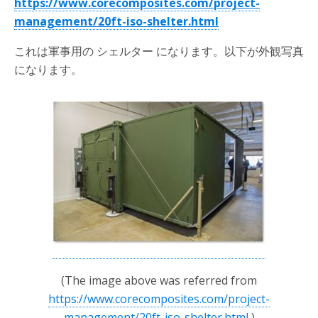
https://www.corecomposites.com/project-
management/20ft-iso-shelter.html
これは軍事用の シェルター になります。以下が外観写真
になります。
(The image above was referred from
https://www.corecomposites.com/project-
management/20ft-iso-shelter.html
)