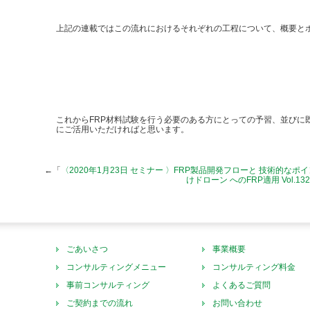
上記の連載ではこの流れにおけるそれぞれの工程について、概要と
これからFRP材料試験を行う必要のある方にとっての予習、並びに
にご活用いただければと思います。
←「
〈2020年1月23日 セミナー 〉FRP製品開発フローと 技術的なポ
けドローン へのFRP適用 Vol.132
ごあいさつ
事業概要
コンサルティングメニュー
コンサルティング料金
事前コンサルティング
よくあるご質問
ご契約までの流れ
お問い合わせ