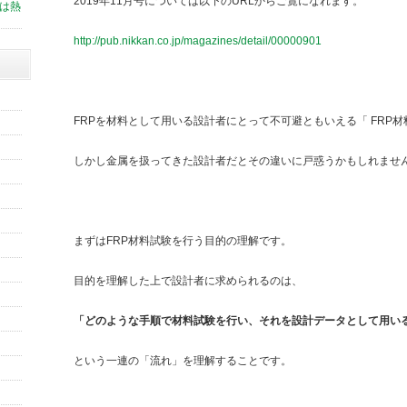
2019年11月号については以下のURLからご覧になれます。
スは熱
http://pub.nikkan.co.jp/magazines/detail/00000901
FRPを材料として用いる設計者にとって不可避ともいえる「 FRP材
しかし金属を扱ってきた設計者だとその違いに戸惑うかもしれませ
まずはFRP材料試験を行う目的の理解です。
目的を理解した上で設計者に求められるのは、
「どのような手順で材料試験を行い、それを設計データとして用い
という一連の「流れ」を理解することです。