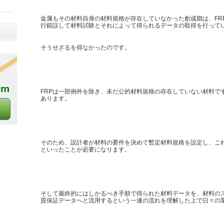
金属もその材料自身の材料規格が存在していなかった創成期は、FR
行錯誤して材料試験とそれによって得られるデータの取得を行って
そうせざるを得なかったのです。
FRPは一部例外を除き、未だ公的材料規格の存在していない材料で
あります。
そのため、設計者が材料の要件を決めて暫定材料規格を設定し、こ
といったことが必要になります。
そして最終的にはしかるべき手順で得られた材料データを、材料の
質保証データへと流用するという一連の流れを理解した上で日々の