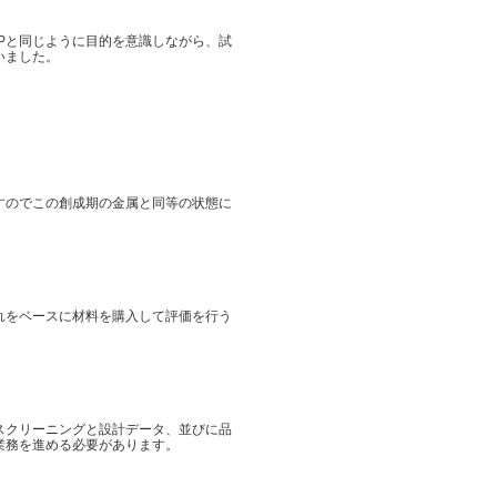
Pと同じように目的を意識しながら、試
いました。
すのでこの創成期の金属と同等の状態に
れをベースに材料を購入して評価を行う
スクリーニングと設計データ、並びに品
業務を進める必要があります。