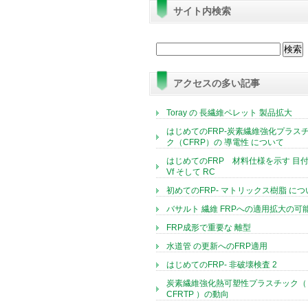
サイト内検索
検
索:
アクセスの多い記事
Toray の 長繊維ペレット 製品拡大
はじめてのFRP-炭素繊維強化プラス
ク（CFRP）の 導電性 について
はじめてのFRP 材料仕様を示す 目付
Vf そして RC
初めてのFRP- マトリックス樹脂 につ
バサルト 繊維 FRPへの適用拡大の可
FRP成形で重要な 離型
水道管 の更新へのFRP適用
はじめてのFRP- 非破壊検査 2
炭素繊維強化熱可塑性プラスチック（
CFRTP ）の動向