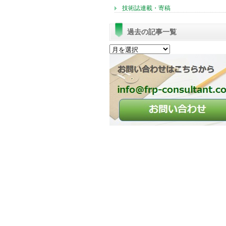
技術誌連載・寄稿
過去の記事一覧
過
去
の
記
事
一
覧