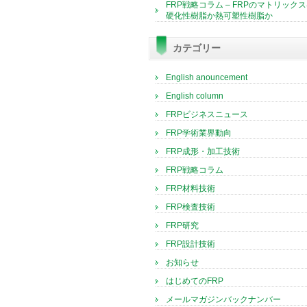
FRP戦略コラム – FRPのマトリック
硬化性樹脂か熱可塑性樹脂か
カテゴリー
English anouncement
English column
FRPビジネスニュース
FRP学術業界動向
FRP成形・加工技術
FRP戦略コラム
FRP材料技術
FRP検査技術
FRP研究
FRP設計技術
お知らせ
はじめてのFRP
メールマガジンバックナンバー