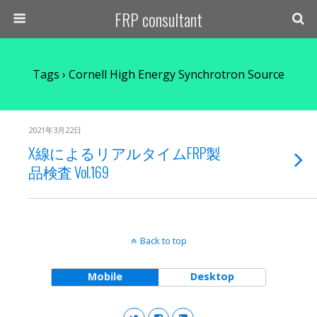
FRP consultant
Tags › Cornell High Energy Synchrotron Source
2021年3月22日
X線によるリアルタイムFRP製
品検査 Vol.169
Back to top
Mobile
Desktop