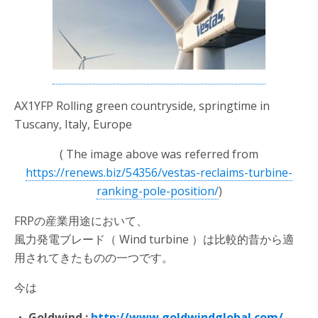
AX1YFP Rolling green countryside, springtime in
Tuscany, Italy, Europe
( The image above was referred from
https://renews.biz/54356/vestas-reclaims-turbine-
ranking-pole-position/
)
FRPの産業用途において、
風力発電ブレード（ Wind turbine ）は比較的昔から適
用されてきたものの一つです。
今は
・ Goldwind :
http://www.goldwindglobal.com/