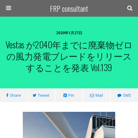
FRP consultant
2020年1月27日
Vestas が2040年までに廃棄物ゼロ
の風力発電ブレードをリリース
することを発表 Vol.139
Share
Tweet
Pin
Mail
SMS