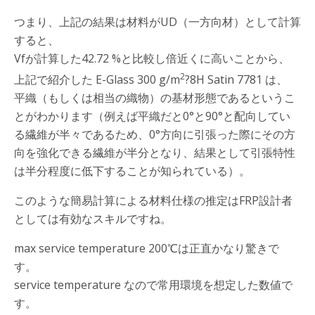
つまり、上記の結果は材料がUD（一方向材）として計算
すると、
Vfが計算した42.72 %と比較し倍近くに高いことから、
2
上記で紹介した E-Glass 300 g/m
?8H Satin 7781 は、
平織（もしくは相当の織物）の基材形態であるというこ
とがわかります（例えば平織だと0°と90°と配向してい
る繊維が半々であるため、0°方向に引張った際にその方
向を強化できる繊維が半分となり、結果として引張特性
は半分程度に低下することが知られている）。
このような簡易計算による材料仕様の推定はFRP設計者
としては有効なスキルですね。
max service temperature 200℃は正直かなり驚きで
す。
service temperature なので常用環境を想定した数値で
す。