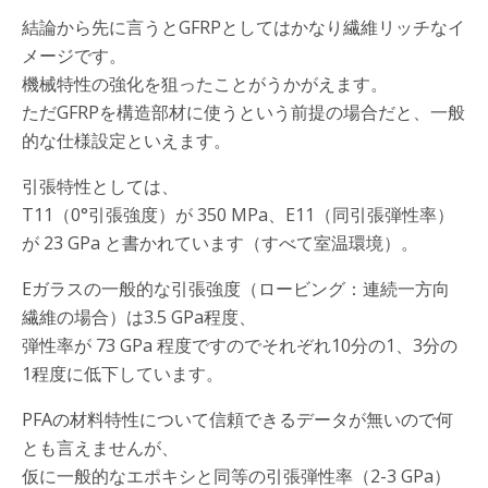
結論から先に言うとGFRPとしてはかなり繊維リッチなイ
メージです。
機械特性の強化を狙ったことがうかがえます。
ただGFRPを構造部材に使うという前提の場合だと、一般
的な仕様設定といえます。
引張特性としては、
T11（0°引張強度）が 350 MPa、E11（同引張弾性率）
が 23 GPa と書かれています（すべて室温環境）。
Eガラスの一般的な引張強度（ロービング：連続一方向
繊維の場合）は3.5 GPa程度、
弾性率が 73 GPa 程度ですのでそれぞれ10分の1、3分の
1程度に低下しています。
PFAの材料特性について信頼できるデータが無いので何
とも言えませんが、
仮に一般的なエポキシと同等の引張弾性率（2-3 GPa）