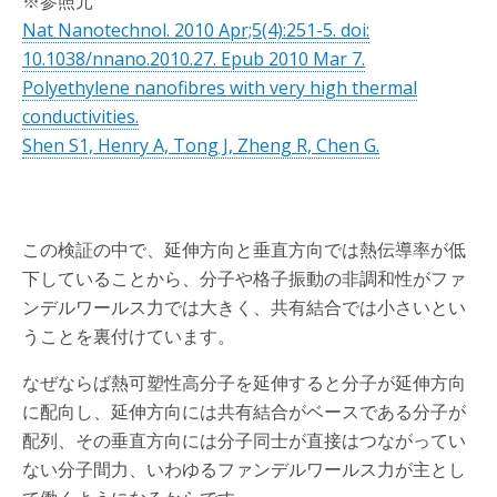
※参照元
Nat Nanotechnol. 2010 Apr;5(4):251-5. doi:
10.1038/nnano.2010.27. Epub 2010 Mar 7.
Polyethylene nanofibres with very high thermal
conductivities.
Shen S1, Henry A, Tong J, Zheng R, Chen G.
この検証の中で、延伸方向と垂直方向では熱伝導率が低
下していることから、分子や格子振動の非調和性がファ
ンデルワールス力では大きく、共有結合では小さいとい
うことを裏付けています。
なぜならば熱可塑性高分子を延伸すると分子が延伸方向
に配向し、延伸方向には共有結合がベースである分子が
配列、その垂直方向には分子同士が直接はつながってい
ない分子間力、いわゆるファンデルワールス力が主とし