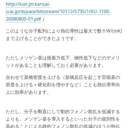
http://kuir.jm.kansai-
u.ac.jp/dspace/bitstream/10112/5735/1/KU-1100-
20080800-01.pdf
）
このような分子配列により熱伝導性は最大で数十W/(mK)
まで上げることができたようです。
ただしメソゲン基は接着力低下、物性低下などのデメリ
ットがあることも理解しておく必要があります。
合わせて架橋密度を上げる（架橋反応を起こす官能基の
密度を上げる＋硬化剤を増やすなど）ことも熱伝導率向
上に効果があります。
ただし、分子を剛直にして動的フォノン散乱を低減する
よりも、メソゲン基を導入するといった分子の規則性を
高めることによる静的フォノン散乱の低減のほうが熱伝