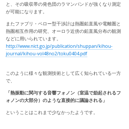
と、その吸収帯の発色団のラマンバンドが強くなり測定
が可能になります。
またファブリ・ペロー型干渉計は熱圏鉛直風や電離圏と
熱圏相互作用の研究、オーロラ近傍の鉛直風分布の観測
などに用いられています。
http://www.nict.go.jp/publication/shuppan/kihou-
journal/kihou-vol48no2/toku0404.pdf
このように様々な観測技術として広く知られている一方
で、
「熱振動に関与する音響フォノン（室温で励起されるフ
ォノンの大部分）のような直接的に議論される」
ということはこれまで少なかったようです。