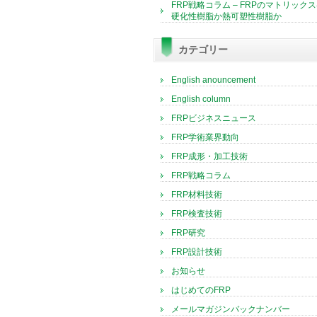
FRP戦略コラム – FRPのマトリック
硬化性樹脂か熱可塑性樹脂か
カテゴリー
English anouncement
English column
FRPビジネスニュース
FRP学術業界動向
FRP成形・加工技術
FRP戦略コラム
FRP材料技術
FRP検査技術
FRP研究
FRP設計技術
お知らせ
はじめてのFRP
メールマガジンバックナンバー