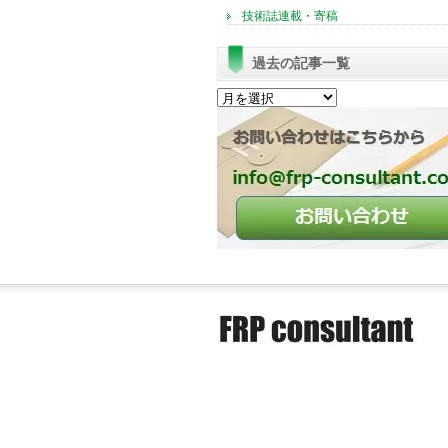
技術誌連載・寄稿
過去の記事一覧
過
去
の
記
事
一
覧