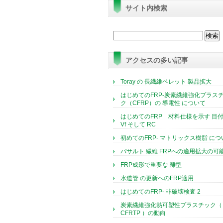
サイト内検索
検
索:
アクセスの多い記事
Toray の 長繊維ペレット 製品拡大
はじめてのFRP-炭素繊維強化プラス
ク（CFRP）の 導電性 について
はじめてのFRP 材料仕様を示す 目付
Vf そして RC
初めてのFRP- マトリックス樹脂 につ
バサルト 繊維 FRPへの適用拡大の可
FRP成形で重要な 離型
水道管 の更新へのFRP適用
はじめてのFRP- 非破壊検査 2
炭素繊維強化熱可塑性プラスチック（
CFRTP ）の動向