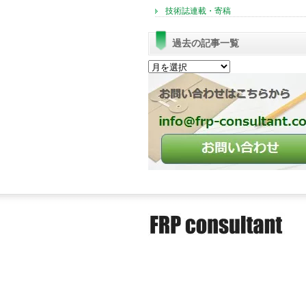
技術誌連載・寄稿
過去の記事一覧
過
去
の
記
事
一
覧