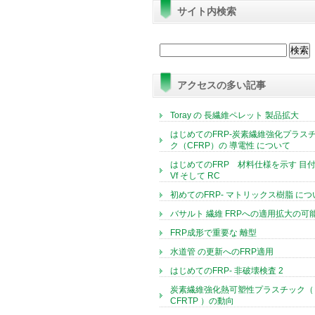
サイト内検索
検
索:
アクセスの多い記事
Toray の 長繊維ペレット 製品拡大
はじめてのFRP-炭素繊維強化プラス
ク（CFRP）の 導電性 について
はじめてのFRP 材料仕様を示す 目付
Vf そして RC
初めてのFRP- マトリックス樹脂 につ
バサルト 繊維 FRPへの適用拡大の可
FRP成形で重要な 離型
水道管 の更新へのFRP適用
はじめてのFRP- 非破壊検査 2
炭素繊維強化熱可塑性プラスチック（
CFRTP ）の動向