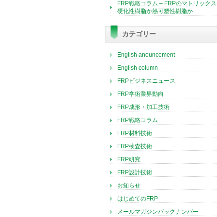
FRP戦略コラム – FRPのマトリック
硬化性樹脂か熱可塑性樹脂か
カテゴリー
English anouncement
English column
FRPビジネスニュース
FRP学術業界動向
FRP成形・加工技術
FRP戦略コラム
FRP材料技術
FRP検査技術
FRP研究
FRP設計技術
お知らせ
はじめてのFRP
メールマガジンバックナンバー