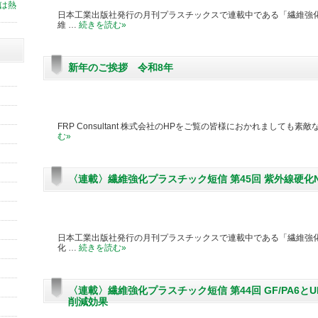
スは熱
日本工業出版社発行の月刊プラスチックスで連載中である「繊維強化
維 …
続きを読む
»
新年のご挨拶 令和8年
FRP Consultant 株式会社のHPをご覧の皆様におかれましても
む
»
〈連載〉繊維強化プラスチック短信 第45回 紫外線硬化
日本工業出版社発行の月刊プラスチックスで連載中である「繊維強化
化 …
続きを読む
»
〈連載〉繊維強化プラスチック短信 第44回 GF/PA6
削減効果