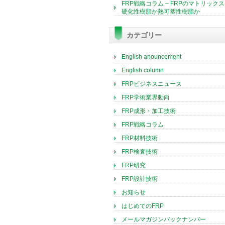
FRP戦略コラム – FRPのマトリック
硬化性樹脂か熱可塑性樹脂か
カテゴリー
English anouncement
English column
FRPビジネスニュース
FRP学術業界動向
FRP成形・加工技術
FRP戦略コラム
FRP材料技術
FRP検査技術
FRP研究
FRP設計技術
お知らせ
はじめてのFRP
メールマガジンバックナンバー