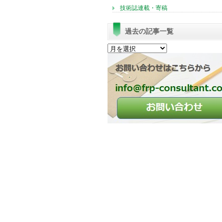
技術誌連載・寄稿
過去の記事一覧
過
去
の
記
事
一
覧