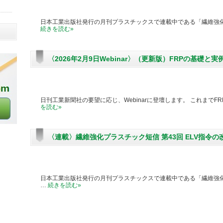
日本工業出版社発行の月刊プラスチックスで連載中である「繊維強化強
続きを読む
»
〈2026年2月9日Webinar〉（更新版）FRPの基礎と
日刊工業新聞社の要望に応じ、Webinarに登壇します。 これまでF
を読む
»
〈連載〉繊維強化プラスチック短信 第43回 ELV指令
日本工業出版社発行の月刊プラスチックスで連載中である「繊維強化
…
続きを読む
»