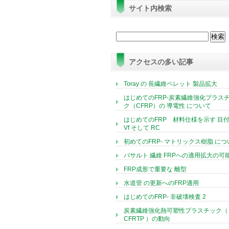
サイト内検索
検
索:
アクセスの多い記事
Toray の 長繊維ペレット 製品拡大
はじめてのFRP-炭素繊維強化プラス
ク（CFRP）の 導電性 について
はじめてのFRP 材料仕様を示す 目付
Vf そして RC
初めてのFRP- マトリックス樹脂 につ
バサルト 繊維 FRPへの適用拡大の可
FRP成形で重要な 離型
水道管 の更新へのFRP適用
はじめてのFRP- 非破壊検査 2
炭素繊維強化熱可塑性プラスチック（
CFRTP ）の動向