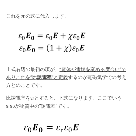
これを元の式に代入します。
上式右辺の最初の項が、
“電体が電場を弱める度合い”で
ありこれを”
比誘電率
”と定義
するのが電磁気学での考え
方とのことです。
比誘電率をε
とすると、下式になります。ここでいう
r
ε
ε
が物質中の”誘電率”です。
r
0