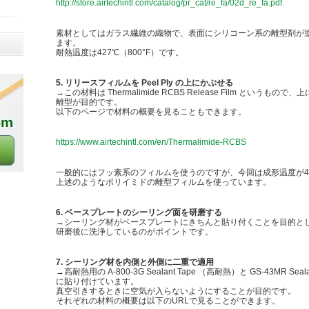
http://store.airtechintl.com/catalog/pr_cat/re_fa/02d_re_fa.pdf
素材としてはガラス繊維の織物で、表面にシリコーン系の離型剤が
ます。
耐熱温度は427℃（800°F）です。
5. リリースフィルムを Peel Ply の上にかぶせる
→この材料は Thermalimide RCBS Release Film というもので、上にかぶ
離型が目的です。
以下のページで材料の概要を見ることもできます。
https://www.airtechintl.com/en/Thermalimide-RCBS
一般的にはフッ素系のフィルムを使うのですが、今回は成形温度が4
上述のようなポリイミドの離型フィルムを使っています。
6. ベースプレートのシーリング面を研磨する
→シーリング材がベースプレートにきちんと貼り付くことを目的と
研磨後に洗浄しているのがポイントです。
7. シーリング材を内側と外側に二重で適用
→高耐熱用の A-800-3G Sealant Tape （高耐熱）と GS-43MR 
に貼り付けています。
真空引きするときに空気が入らないようにすることが目的です。
それぞれの材料の概要は以下のURLで見ることができます。