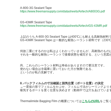
A-800-3G Sealant Tape
https://www.freemansupply.com/datasheets/Airtech/A8003G.pdf
GS-43MR Sealant Tape
https://www.freemansupply.com/datasheets/Airtech/GS-43MR.pdf
上記のうち A-800-3G Sealant Tape は400℃にも耐える高耐熱材
GS-43MR Sealant Tape は一般的な耐熱シーラント材料です（23
何故二重にするのかは私はよくわかっていませんが、高耐熱のもの
それを一般的な耐熱シーラントで接着状態を補完する、という意図
尚、これらのシーラント材料は寿命がありますので要注意です。
使わない場合は冷蔵庫に置いておいた方が無難である、
というのが私の見解です。
8. バックフィルムの寸法確認と脱気位置（ポート位置）の決定
→一度仮の形でフィルムをかぶせ、フィルム寸法がシーリングより
吸気するポートを置く位置を決めます（動画中では穴をあけていま
Thermalimide Bagging Film の概要については
こちらのURL
をご覧