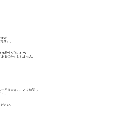
料ですが、
0℃程度）。
は接着性が低いため、
があるのかもしれません。
も一回り大きいことを確認し、
す）。
ください。