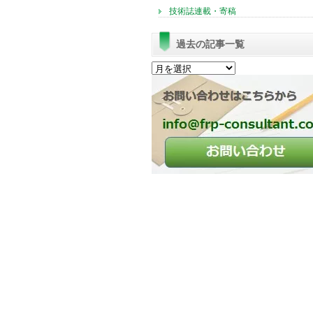
技術誌連載・寄稿
過去の記事一覧
過
去
の
記
事
一
覧