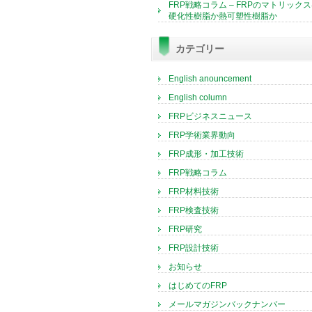
FRP戦略コラム – FRPのマトリック
硬化性樹脂か熱可塑性樹脂か
カテゴリー
English anouncement
English column
FRPビジネスニュース
FRP学術業界動向
FRP成形・加工技術
FRP戦略コラム
FRP材料技術
FRP検査技術
FRP研究
FRP設計技術
お知らせ
はじめてのFRP
メールマガジンバックナンバー