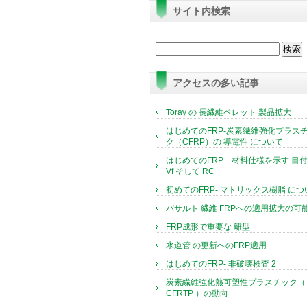
サイト内検索
検
索:
アクセスの多い記事
Toray の 長繊維ペレット 製品拡大
はじめてのFRP-炭素繊維強化プラス
ク（CFRP）の 導電性 について
はじめてのFRP 材料仕様を示す 目付
Vf そして RC
初めてのFRP- マトリックス樹脂 につ
バサルト 繊維 FRPへの適用拡大の可
FRP成形で重要な 離型
水道管 の更新へのFRP適用
はじめてのFRP- 非破壊検査 2
炭素繊維強化熱可塑性プラスチック（
CFRTP ）の動向