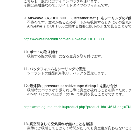
こちらも一般的にはナイロンバックを使います。
今回は高耐熱なのでポリイミドタイプのフィルムです。
9. Airweave（R) UHT 800 （ Breather Mat ） をシーリン
→不織布です。空洞があるためポートから吸気するときにその空気
→Airweave（R) UHT 800に関する概要は以下のURLで見ること
https://www.airtechintl.com/en/Airweave_UHT_800
10. ポートの取り付け
→吸気する際の吸引口になる金具を取り付けます。
11. バックフィルムをシーリングで固定
→シーラントの離型紙を取り、バックを固定します。
12. 最外郭に pressure sensitive tape Airkap 1 を貼り付け
→吸引時にバックが引張られる際に真空が破れることを防ぐため、
→Airkap 1 については以下のURLで概要を見ることができます。
https://catalogue.airtech.lu/product.php?product_id=1461&lang=EN
13. 真空引きして空気漏れが無いことを確認
→実際には吸引してしばらく時間がたっても真空度が変わらないこ