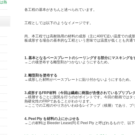
スは熱
各工程の基本がきちんと述べられています。
工程としては以下のようなイメージです。
尚、本工程では高耐熱用の材料の成形（主に400℃近い温度での成
板成形する場合の基本的な工程という意味では温度が低くとも共通
1. 基本となるベースプレートのシーリングする部分にマスキングを
→この後塗布する離型剤がつかないようにするため。
2. 離型剤を塗布する
→成形した材料がベースプレートに貼り付かないようにするため。
3.成形するFRP材料（今回は繊維に樹脂が含侵されているプリプレ
→積層するごとに脱気を行うのがポイントです。今回の動画ではタ
熱硬化性のFRPであることがわかります。
→ここでの工程のやり方がいわゆるレイアップ（積層）であり、プ
4. Peel Ply を材料の上にかぶせる
→この材料は Bleeder Lease(R) E Peel Ply と呼ばれる