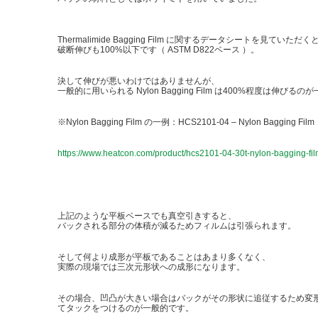
Thermalimide Bagging Film に関するデータシートを見ていた
破断伸びも100%以下です（ ASTM D822ベース ）。
決して伸びが悪いわけではありませんが、
一般的に用いられる Nylon Bagging Film は400%程度は伸びる
※Nylon Bagging Film の一例：HCS2101-04 – Nylon Bagging Film
https://www.heatcon.com/product/hcs2101-04-30t-nylon-bagging-fil
上記のような平板ベースでも真空引きすると、
バックされる部分の体積が減るためフィルムは引張られます。
そして何より成形が平板であることはあまり多くなく、
実際の現場では三次元形状への成形になります。
その場合、凹凸が大きい場合はバックがその形状に追従するため変
てタックをつけるのが一般的です。