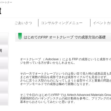
グパートナー
ごあいさつ
コンサルティングメニュー
イベントカ
はじめてのFRP オートクレーブ での成形方法の基礎
オートクレーブ （ Autoclave ）による FRP の成形というと
ジを持っている方が多いかもしれません。
その一方でオートクレーブというのは長い目で見た時の成形品質も
まとめて複数の部品を成形できれば成形サイクルでも見劣りせず、
さらに言うと大型のものになってしまうと金型サイズと重量の問題
オープンモールドでの成形は極めて困難になります。
そこで今日の はじめてのFRP では Airtech Advanced Materials 
高耐熱対応のバギングシステムの紹介動画を参考に、プリプレグの
基本からおさらいしてみたいと思います。