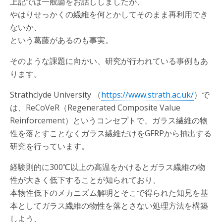
上記では一般論をお話ししましたが、
やはりせっかくの繊維を何とかしてそのまま再利用でき
ないか、
という葛藤があるのも事実。
そのような課題に向かい、研究が行われている事例もあ
ります。
Strathclyde University （
https://www.strath.ac.uk/
）で
は、ReCoVeR（Regenerated Composite Value
Reinforcement）というコンセプトで、ガラス繊維の物
性を落とすことなくガラス繊維だけをGFRPから抽出する
研究を行っています。
経験則的に300℃以上の高温をかけるとガラス繊維の物
性が大きく低下することが知られており、
本物性低下のメカニズム解明とそこで得られた知見を基
本としてガラス繊維の物性を落とさない処理方法を構築
しよう、