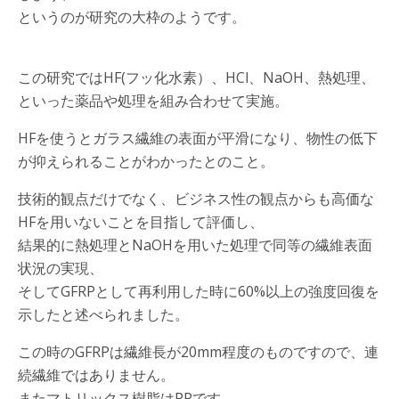
というのが研究の大枠のようです。
この研究ではHF(フッ化水素）、HCl、NaOH、熱処理、
といった薬品や処理を組み合わせて実施。
HFを使うとガラス繊維の表面が平滑になり、物性の低下
が抑えられることがわかったとのこと。
技術的観点だけでなく、ビジネス性の観点からも高価な
HFを用いないことを目指して評価し、
結果的に熱処理とNaOHを用いた処理で同等の繊維表面
状況の実現、
そしてGFRPとして再利用した時に60%以上の強度回復を
示したと述べられました。
この時のGFRPは繊維長が20mm程度のものですので、連
続繊維ではありません。
またマトリックス樹脂はPPです。