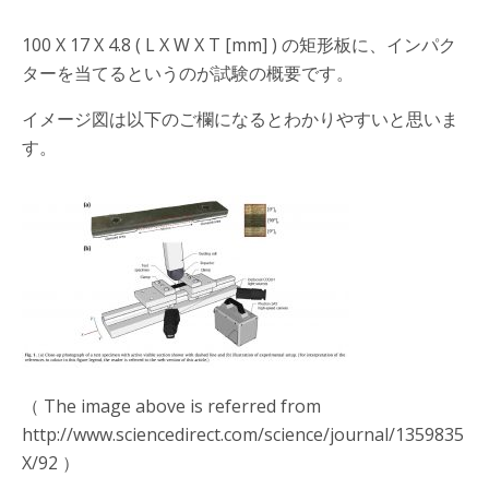
100 X 17 X 4.8 ( L X W X T [mm] ) の矩形板に、インパク
ターを当てるというのが試験の概要です。
イメージ図は以下のご欄になるとわかりやすいと思いま
す。
（ The image above is referred from
http://www.sciencedirect.com/science/journal/1359835
X/92 ）