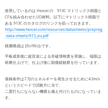
使用しているのは Hexcel の 913C マトリックス樹脂と
CFを組み合わせたUD材料。以下にマトリックス樹脂で
ある 913C のカタログのリンクを貼っておきます。
http://www.hexcel.com/resources/datasheets/prepreg
-data-sheets/913_eu.pdf
積層構成は [0
/90
]
です。
5
3
s
平板成形後に超音波による非破壊検査を実施し、端面は
研磨仕上げで、仕上げ後に顕微鏡観察を行っています。
落錘条件は7.7Jのエネルギーを発生させるために4.3m/s
というスピードで試験片に当て、
二度打ちにならない機構も備え付けたものになっていま
す。