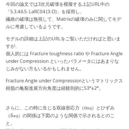
今回の論文では3次元破壊を模擬する上記URL中の
「5.3.4.6.5. LaRC04 (3-D)」を採用し、
繊維の破壊は無視して、Matrixの破壊のみに関してモデ
ルに考慮しているようです。
モデルの詳細は上記のURLをご覧いただければと思いま
すが、
個人的には Fracture toughness ratio や Fracture Angle
under Compression といったパラメータにはあまりな
じみがない方もいるかもしれません。
Fracture Angle under Compressionというマトリックス
樹脂の亀裂進展方向角度は経験則的に53°±2°。
さらに、この時に生じる双線形応力（σ
）とひずみ
eq
（δ
）の関係は下図のような関係で示されるとのこ
eq
と。