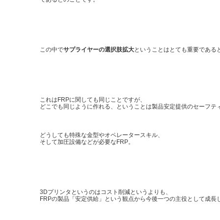
この中で
サプライヤーの選択肢拡大
ということはとても重要である
これはFRPに関しても同じことですが、
どこでも同じように作れる、ということは製品安定提供のセーフテ
どうしても特殊な金型やオペレータースキル、
そして加圧設備などが必要なFRP。
3Dプリンタというのはコスト削減というよりも、
FRPの製品「安定供給」という観点から今後一つの主役として成長