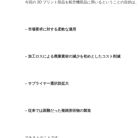
今回の 3D プリント部品を航空機部品に用いるということの目的は
– 市場要求に対する柔軟な適用
– 加工ロスによる廃棄素材の減少を初めとしたコスト削減
– サプライヤー選択肢拡大
– 従来では困難だった複雑形状物の製造
であるとのことです。