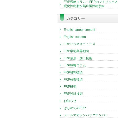
FRP戦略コラム – FRPのマトリック
硬化性樹脂か熱可塑性樹脂か
カテゴリー
English anouncement
English column
FRPビジネスニュース
FRP学術業界動向
FRP成形・加工技術
FRP戦略コラム
FRP材料技術
FRP検査技術
FRP研究
FRP設計技術
お知らせ
はじめてのFRP
メールマガジンバックナンバー