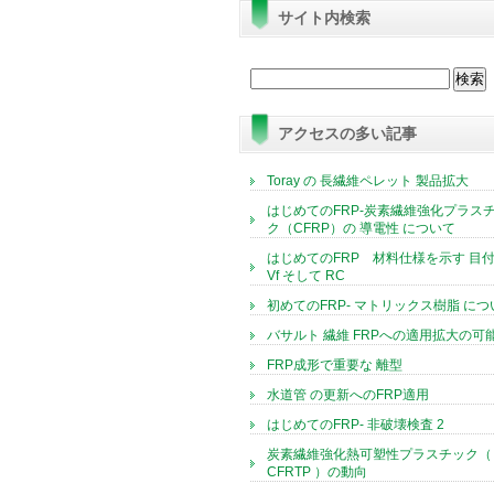
サイト内検索
検
索:
アクセスの多い記事
Toray の 長繊維ペレット 製品拡大
はじめてのFRP-炭素繊維強化プラス
ク（CFRP）の 導電性 について
はじめてのFRP 材料仕様を示す 目付
Vf そして RC
初めてのFRP- マトリックス樹脂 につ
バサルト 繊維 FRPへの適用拡大の可
FRP成形で重要な 離型
水道管 の更新へのFRP適用
はじめてのFRP- 非破壊検査 2
炭素繊維強化熱可塑性プラスチック（
CFRTP ）の動向