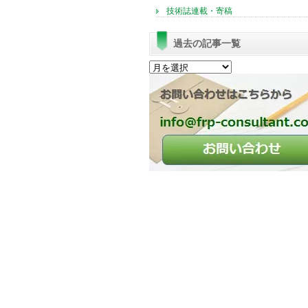
技術誌連載・寄稿
過去の記事一覧
過
去
の
記
事
一
覧