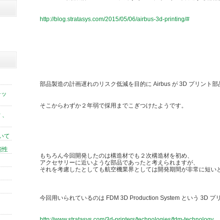
http://blog.stratasys.com/2015/05/06/airbus-3d-printing/#
部品製造の計画遅れのリスク低減を目的に Airbus が 3D プリン
チッ
そこからわずか２年弱で採用までこぎつけたようです。
 、
いて
能性
もちろん今回開発したのは構造材でも２次構造材を初め、
アクセサリーに近いような部品であったと考えられますが、
それを考慮したとしても航空機業界としては開発期間が非常に短い
今回用いられているのは FDM 3D Production System という 3D 
http://www.stratasys.com/3d-printers/technologies/fdm-technology