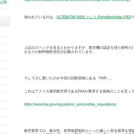
スは熱
使われているのは、
ULTEM(TM) 9085 という Polyetherimide (PEI)
上記のスペックを見るとわかりますが、航空機の認定を得た材料だ
かなりの材料物性項目が記載されています。
そして少し驚いたのが今回の試験規格にある「FAR」。
これはアメリカ連邦航空局であるFAAが要求する規格のことを言っ
https://www.faa.gov/regulations_policies/faa_regulations/
航空業界での、耐火性、有害物質制約といった厳しい安全基準を突