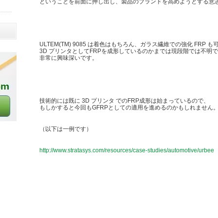
ということを前面に押し出し、製品のブランドを高めようとする意
ULTEM(TM) 9085 は着色はもちろん、ガラス繊維での強化 FRP 
3D プリンタとしてFRPを成形しているのかまでは現段階では不明
非常に興味深いです。
技術的には既に 3D プリンタ でのFRP成形は始まっているので、
もしかすると今回もGFRPとしての適用を進めるのかもしれません
（以下は一例です）
http://www.stratasys.com/resources/case-studies/automotive/urbee